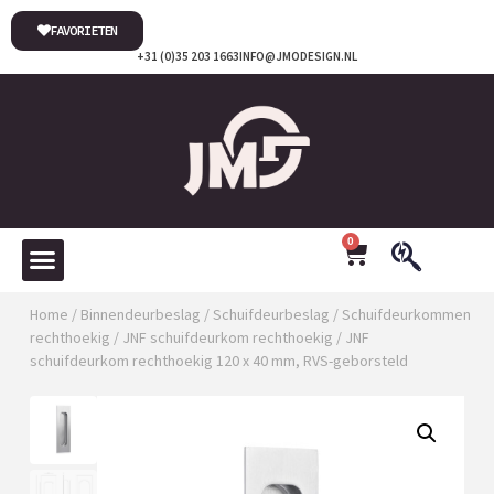
FAVORIETEN
+31 (0)35 203 1663
INFO@JMODESIGN.NL
0
Home
/
Binnendeurbeslag
/
Schuifdeurbeslag
/
Schuifdeurkommen
rechthoekig
/
JNF schuifdeurkom rechthoekig
/ JNF
schuifdeurkom rechthoekig 120 x 40 mm, RVS-geborsteld