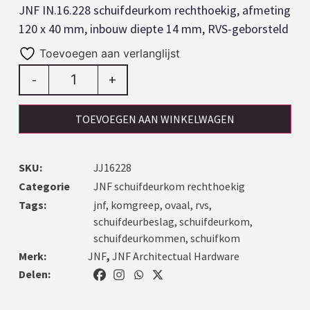
JNF IN.16.228 schuifdeurkom rechthoekig, afmeting
120 x 40 mm, inbouw diepte 14 mm, RVS-geborsteld
Toevoegen aan verlanglijst
-
+
TOEVOEGEN AAN WINKELWAGEN
SKU:
JJ16228
Categorie
JNF schuifdeurkom rechthoekig
Tags:
jnf
,
komgreep
,
ovaal
,
rvs
,
schuifdeurbeslag
,
schuifdeurkom
,
schuifdeurkommen
,
schuifkom
Merk:
JNF
,
JNF Architectual Hardware
Delen: