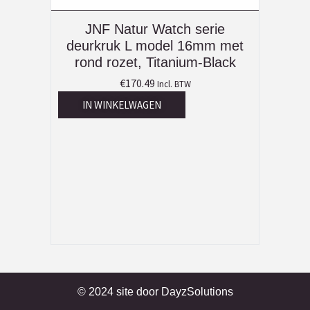
JNF Natur Watch serie
deurkruk L model 16mm met
rond rozet, Titanium-Black
€
170.49
Incl. BTW
IN WINKELWAGEN
© 2024 site door
DayzSolutions