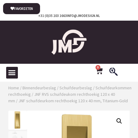
FAVORIETEN
+31 (0)35 203 1663
INFO@JMODESIGN.NL
0
Home
/
Binnendeurbeslag
/
Schuifdeurbeslag
/
Schuifdeurkommen
rechthoekig
/
JNF RVS schuifdeukom rechthoekig 120 x 40
mm
/ JNF schuifdeurkom rechthoekig 120 x 40 mm, Titanium-Gold