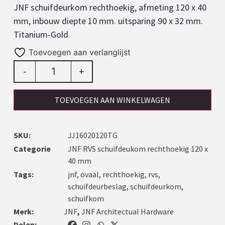
JNF schuifdeurkom rechthoekig, afmeting 120 x 40
mm, inbouw diepte 10 mm. uitsparing 90 x 32 mm.
Titanium-Gold
Toevoegen aan verlanglijst
-
+
TOEVOEGEN AAN WINKELWAGEN
SKU:
JJ16020120TG
Categorie
JNF RVS schuifdeukom rechthoekig 120 x
40 mm
Tags:
jnf
,
ovaal
,
rechthoekig
,
rvs
,
schuifdeurbeslag
,
schuifdeurkom
,
schuifkom
Merk:
JNF
,
JNF Architectual Hardware
Delen: