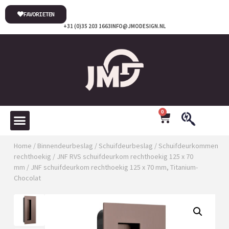
FAVORIETEN
+31 (0)35 203 1663
INFO@JMODESIGN.NL
0
Home
/
Binnendeurbeslag
/
Schuifdeurbeslag
/
Schuifdeurkommen
rechthoekig
/
JNF RVS schuifdeurkom rechthoekig 125 x 70
mm
/ JNF schuifdeurkom rechthoekig 125 x 70 mm, Titanium-
Chocolat