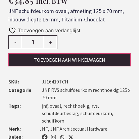
€
34.85
Incl. BTW
JNF schuifdeurkom ovaal, afmeting 125 x 70 mm,
inbouw diepte 16 mm, Titanium-Chocolat
Toevoegen aan verlanglijst
-
+
TOEVOEGEN AAN WINKELWAGEN
SKU:
JJ16410TCH
Categorie
JNF RVS schuifdeurkom rechthoekig 125 x
70 mm
Tags:
jnf
,
ovaal
,
rechthoekig
,
rvs
,
schuifdeurbeslag
,
schuifdeurkom
,
schuifkom
Merk:
JNF
,
JNF Architectual Hardware
Delen: