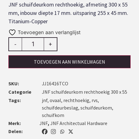
JNF schuifdeurkom rechthoekig, afmeting 300 x 55
mm, inbouw diepte 17 mm. uitsparing 255 x 45 mm.
Titanium-Copper
Toevoegen aan verlanglijst
-
+
TOEVOEGEN AAN WINKELWAGEN
SKU:
JJ16416TCO
Categorie
JNF schuifdeurkom rechthoekig 300 x 55
Tags:
jnf
,
ovaal
,
rechthoekig
,
rvs
,
schuifdeurbeslag
,
schuifdeurkom
,
schuifkom
Merk:
JNF
,
JNF Architectual Hardware
Delen: