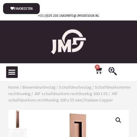
FAVORIETEN
+31 (0)35 203 1663
INFO@JMODESIGN.NL
0
Home
/
Binnendeurbeslag
/
Schuifdeurbeslag
/
Schuifdeurkommen
rechthoekig
/
JNF schuifdeurkom rechthoekig 300 x 55
/ JNF
schuifdeurkom rechthoekig 300 x 55 mm,Titanium-Copper