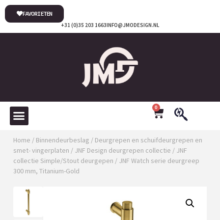
FAVORIETEN
+31 (0)35 203 1663
INFO@JMODESIGN.NL
0
Home
/
Binnendeurbeslag
/
Deurgrepen en schuifdeurgrepen en
smet- vingerplaten
/
JNF Design deurgrepen collectie
/
JNF
collectie Simple/Stout deurgepen
/ JNF Watch serie deurgreep
300 mm, Titanium-Gold