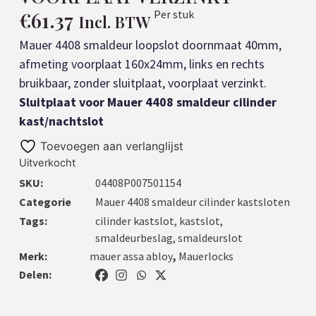
€
61.37
Per stuk
Incl. BTW
Mauer 4408 smaldeur loopslot doornmaat 40mm,
afmeting voorplaat 160x24mm, links en rechts
bruikbaar, zonder sluitplaat, voorplaat verzinkt.
Sluitplaat voor Mauer 4408 smaldeur cilinder
kast/nachtslot
Toevoegen aan verlanglijst
Uitverkocht
SKU:
04408P007501154
Categorie
Mauer 4408 smaldeur cilinder kastsloten
Tags:
cilinder kastslot
,
kastslot
,
smaldeurbeslag
,
smaldeurslot
Merk:
mauer assa abloy
,
Mauerlocks
Delen: