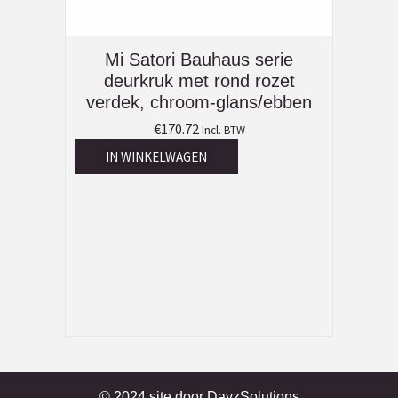
Mi Satori Bauhaus serie
deurkruk met rond rozet
verdek, chroom-glans/ebben
€
170.72
Incl. BTW
IN WINKELWAGEN
© 2024 site door
DayzSolutions