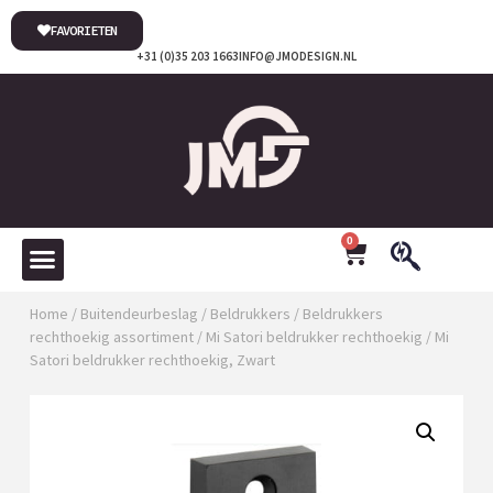
FAVORIETEN
+31 (0)35 203 1663
INFO@JMODESIGN.NL
0
Home
/
Buitendeurbeslag
/
Beldrukkers
/
Beldrukkers
rechthoekig assortiment
/
Mi Satori beldrukker rechthoekig
/ Mi
Satori beldrukker rechthoekig, Zwart