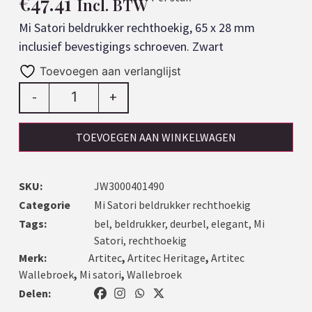
€
47.41
Incl. BTW
Mi Satori beldrukker rechthoekig, 65 x 28 mm
inclusief bevestigings schroeven. Zwart
Toevoegen aan verlanglijst
-
+
TOEVOEGEN AAN WINKELWAGEN
SKU:
JW3000401490
Categorie
Mi Satori beldrukker rechthoekig
Tags:
bel
,
beldrukker
,
deurbel
,
elegant
,
Mi
Satori
,
rechthoekig
Merk:
Artitec
,
Artitec Heritage
,
Artitec
Wallebroek
,
Mi satori
,
Wallebroek
Delen: