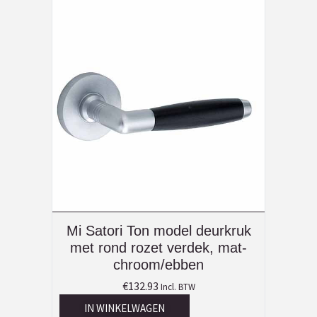
Mi Satori Ton model deurkruk
met rond rozet verdek, mat-
chroom/ebben
€
132.93
Incl. BTW
IN WINKELWAGEN