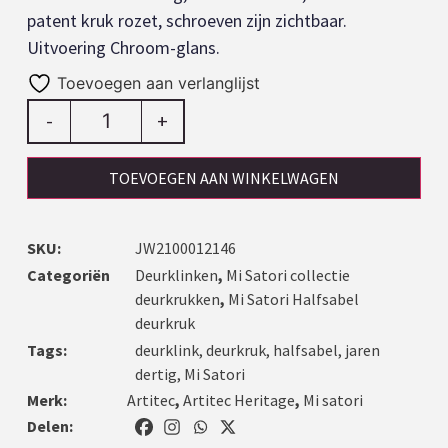
patent kruk rozet, schroeven zijn zichtbaar.
Uitvoering Chroom-glans.
Toevoegen aan verlanglijst
-
+
TOEVOEGEN AAN WINKELWAGEN
SKU:
JW2100012146
Categoriën
Deurklinken
,
Mi Satori collectie
deurkrukken
,
Mi Satori Halfsabel
deurkruk
Tags:
deurklink
,
deurkruk
,
halfsabel
,
jaren
dertig
,
Mi Satori
Merk:
Artitec
,
Artitec Heritage
,
Mi satori
Delen: