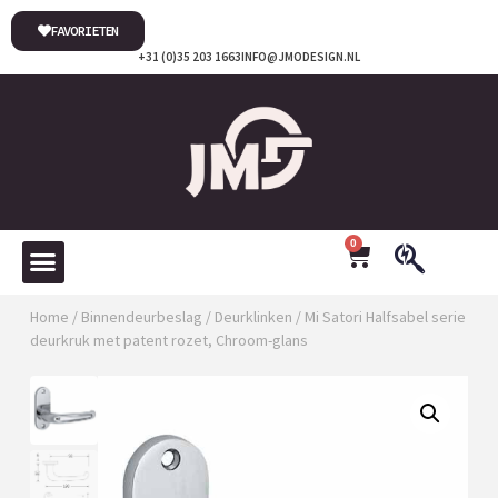
FAVORIETEN
+31 (0)35 203 1663
INFO@JMODESIGN.NL
0
Home
/
Binnendeurbeslag
/
Deurklinken
/ Mi Satori Halfsabel serie
deurkruk met patent rozet, Chroom-glans