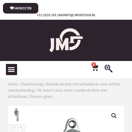
FAVORIETEN
+31 (0)35 203 1663
INFO@JMODESIGN.NL
0
Home
/
Raambeslag
/
Raamkruk plat niet afsluitbaar voor achter
raambekleding
/ Mi Satori Linea serie raamkruk klein niet
afsluitbaar, Chroom-glans