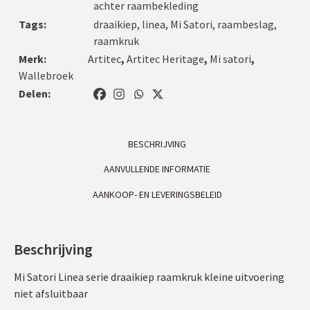
achter raambekleding
Tags:
draaikiep
,
linea
,
Mi Satori
,
raambeslag
,
raamkruk
Merk:
Artitec
,
Artitec Heritage
,
Mi satori
,
Wallebroek
Delen:
BESCHRIJVING
AANVULLENDE INFORMATIE
AANKOOP- EN LEVERINGSBELEID
Beschrijving
Mi Satori Linea serie draaikiep raamkruk kleine uitvoering
niet afsluitbaar