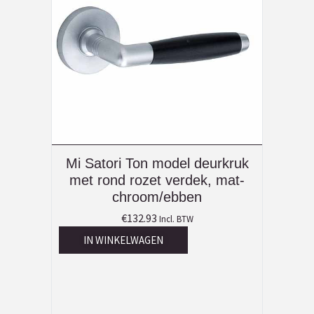
Mi Satori Ton model deurkruk
met rond rozet verdek, mat-
chroom/ebben
€
132.93
Incl. BTW
IN WINKELWAGEN