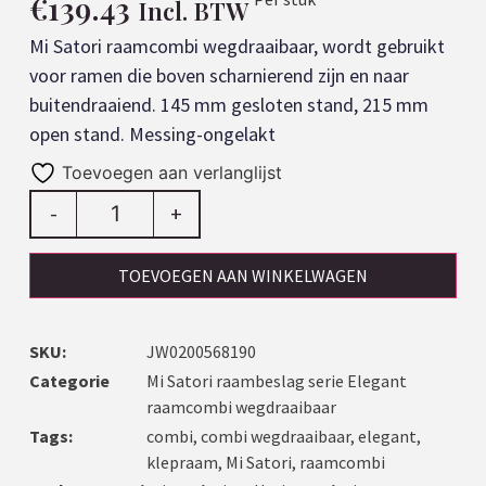
€
139.43
Incl. BTW
Mi Satori raamcombi wegdraaibaar, wordt gebruikt
voor ramen die boven scharnierend zijn en naar
buitendraaiend. 145 mm gesloten stand, 215 mm
open stand. Messing-ongelakt
Toevoegen aan verlanglijst
-
+
TOEVOEGEN AAN WINKELWAGEN
SKU:
JW0200568190
Categorie
Mi Satori raambeslag serie Elegant
raamcombi wegdraaibaar
Tags:
combi
,
combi wegdraaibaar
,
elegant
,
klepraam
,
Mi Satori
,
raamcombi