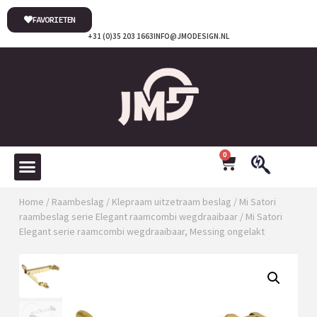
FAVORIETEN
+31 (0)35 203 1663
INFO@JMODESIGN.NL
0
Home
/
Raambeslag
/
Klepraam uitzetraam beslag
/
Mi Satori
raambeslag serie Elegant raamcombi wegdraaibaar
/ Mi Satori
Elegant serie raamcombi wegdraaibaar, Messing ongelakt