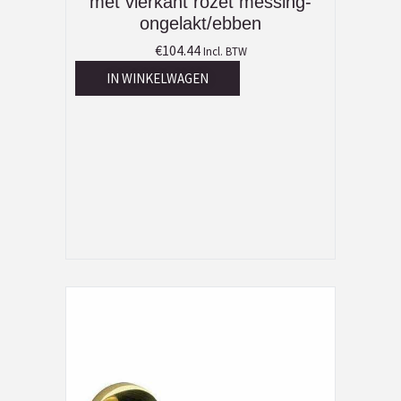
met vierkant rozet messing-
ongelakt/ebben
€
104.44
Incl. BTW
IN WINKELWAGEN