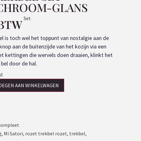
 CHROOM-GLANS
Set
 BTW
bel is toch wel het toppunt van nostalgie aan de
knop aan de buitenzijde van het kozijn via een
et kettingen die wervels doen draaien, klinkt het
bel door de hal.
st
OEGEN AAN WINKELWAGEN
 compleet
g
,
Mi Satori
,
rozet trekbel rozet
,
trekbel
,