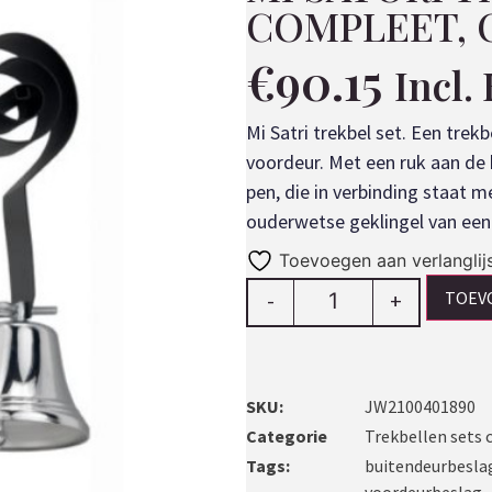
COMPLEET,
€
90.15
Incl.
Mi Satri trekbel set. Een trek
voordeur. Met een ruk aan de 
pen, die in verbinding staat m
ouderwetse geklingel van een 
Toevoegen aan verlanglij
TOEV
-
+
SKU:
JW2100401890
Categorie
Trekbellen sets
Tags:
buitendeurbesla
voordeurbeslag