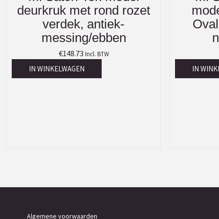
deurkruk met rond rozet
mode
verdek, antiek-
Oval
messing/ebben
n
€
148.73
Incl. BTW
IN WINKELWAGEN
IN WIN
Algemene voorwaarden