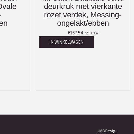
Ovale
deurkruk met vierkante
-
rozet verdek, Messing-
en
ongelakt/ebben
€
167.54
Incl. BTW
IN WINKELWAGEN
JMODesign