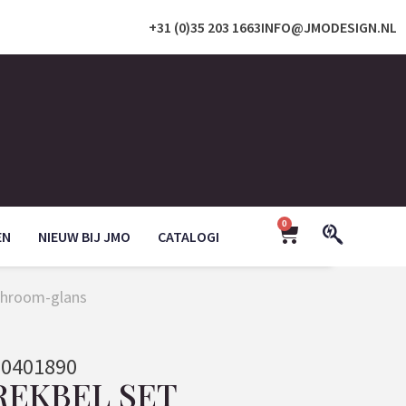
+31 (0)35 203 1663
INFO@JMODESIGN.NL
0
EN
NIEUW BIJ JMO
CATALOGI
 Chroom-glans
0401890
REKBEL SET