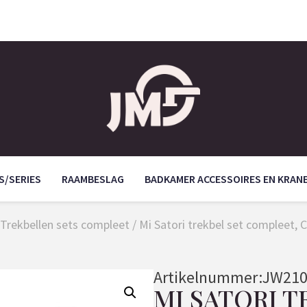
S/SERIES
RAAMBESLAG
BADKAMER ACCESSOIRES EN KRAN
Trekbellen sets compleet
/ Mi Satori trekbel set compleet,
Artikelnummer:
JW210
MI SATORI T