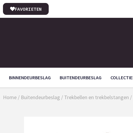
FAVORIETEN
BINNENDEURBESLAG
BUITENDEURBESLAG
COLLECTIE
Home
/
Buitendeurbeslag
/
Trekbellen en trekbelstangen
/