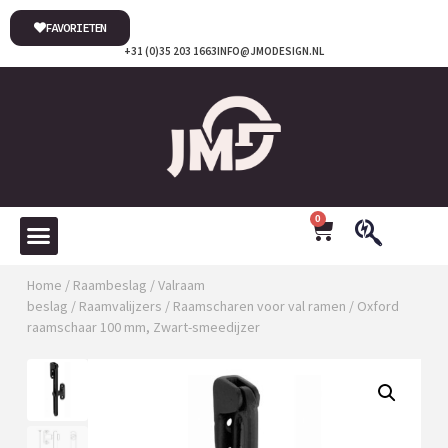
FAVORIETEN
+31 (0)35 203 1663
INFO@JMODESIGN.NL
0
Home
/
Raambeslag
/
Valraam
beslag
/
Raamvalijzers
/
Raamscharen voor val ramen
/ Oxford
raamschaar 100 mm, Zwart-smeedijzer