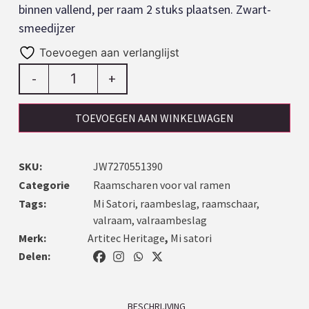
binnen vallend, per raam 2 stuks plaatsen. Zwart-
smeedijzer
Toevoegen aan verlanglijst
-
+
TOEVOEGEN AAN WINKELWAGEN
SKU:
JW7270551390
Categorie
Raamscharen voor val ramen
Tags:
Mi Satori
,
raambeslag
,
raamschaar
,
valraam
,
valraambeslag
Merk:
Artitec Heritage
,
Mi satori
Delen:
BESCHRIJVING