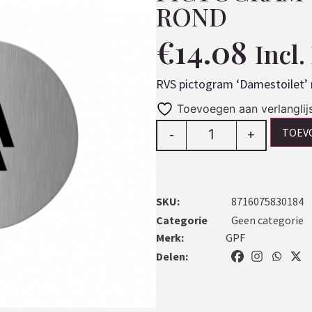
ROND
€
14.08
Incl
RVS pictogram ‘Damestoilet’ 
Toevoegen aan verlanglij
TOEV
-
+
SKU:
8716075830184
Categorie
Geen categorie
Merk:
GPF
Delen: