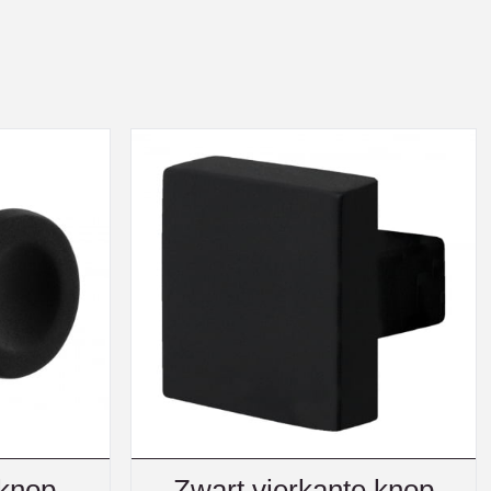
nknop
Zwart vierkante knop