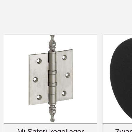
Mi Satori kogellager
Zwar