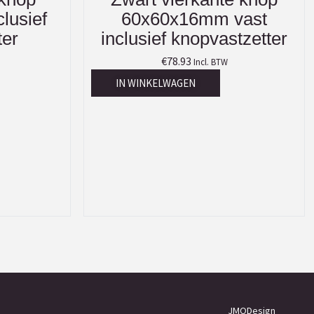
clusief
60x60x16mm vast
ter
inclusief knopvastzetter
€
78.93
Incl. BTW
IN WINKELWAGEN
JMODesign