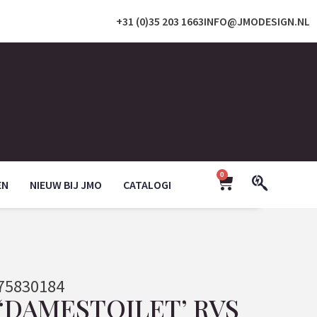
+31 (0)35 203 1663
INFO@JMODESIGN.NL
0
EN
NIEUW BIJ JMO
CATALOGI
75830184
‘DAMESTOILET’ RVS