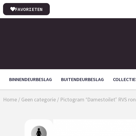
FAVORIETEN
BINNENDEURBESLAG
BUITENDEURBESLAG
COLLECTIE
Home
/
Geen categorie
/ Pictogram ‘Damestoilet’ RVS ro