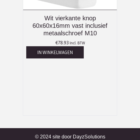
Wit vierkante knop
60x60x16mm vast inclusief
metaalschroef M10
€
78.93
Incl. BTW
IN WINKELWAGEN
© 2024 site door
DayzSolutions