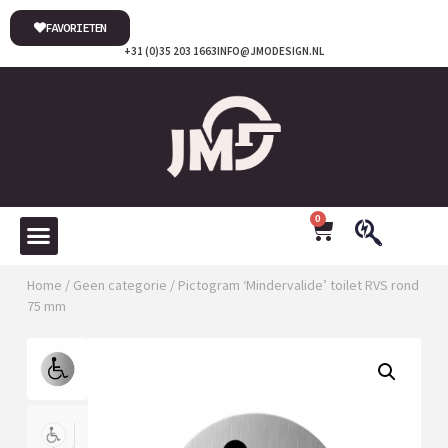
FAVORIETEN
+31 (0)35 203 1663
INFO@JMODESIGN.NL
0
Home
/
Geen categorie
/ Pictogram ‘Mindervalide’ toilet RVS rond
75 mm