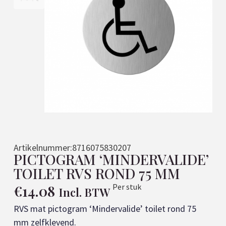
Artikelnummer:
8716075830207
PICTOGRAM ‘MINDERVALIDE’
TOILET RVS ROND 75 MM
€
14.08
Per stuk
Incl. BTW
RVS mat pictogram ‘Mindervalide’ toilet rond 75
mm zelfklevend.