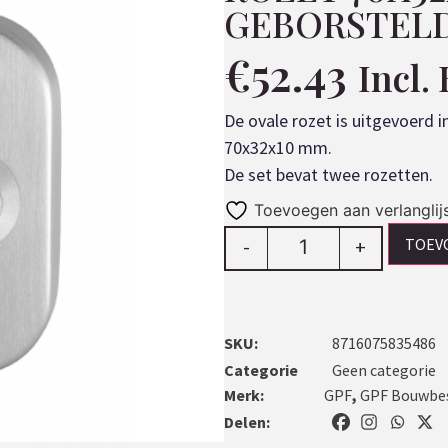
GEBORSTELD
€
52.43
Incl.
De ovale rozet is uitgevoerd i
70x32x10 mm.
De set bevat twee rozetten.
Toevoegen aan verlanglij
TOEV
-
+
SKU:
8716075835486
Categorie
Geen categorie
Merk:
GPF
,
GPF Bouwbe
Delen: