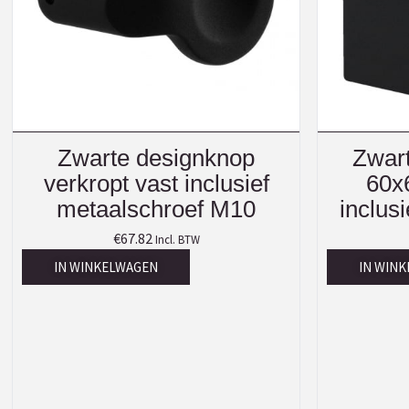
Zwarte designknop
Zwart
verkropt vast inclusief
60x
metaalschroef M10
inclus
€
67.82
Incl. BTW
IN WINKELWAGEN
IN WIN