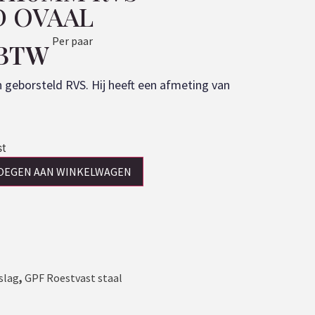
 OVAAL
Per paar
 BTW
n geborsteld RVS. Hij heeft een afmeting van
st
OEGEN AAN WINKELWAGEN
slag
,
GPF Roestvast staal