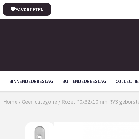
FAVORIETEN
BINNENDEURBESLAG
BUITENDEURBESLAG
COLLECTIE
Home
/
Geen categorie
/ Rozet 70x32x10mm RVS geborste