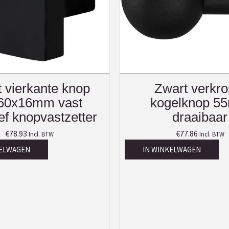
 vierkante knop
Zwart verkro
60x16mm vast
kogelknop 5
ief knopvastzetter
draaibaar
€
78.93
€
77.86
Incl. BTW
Incl. BTW
KELWAGEN
IN WINKELWAGEN