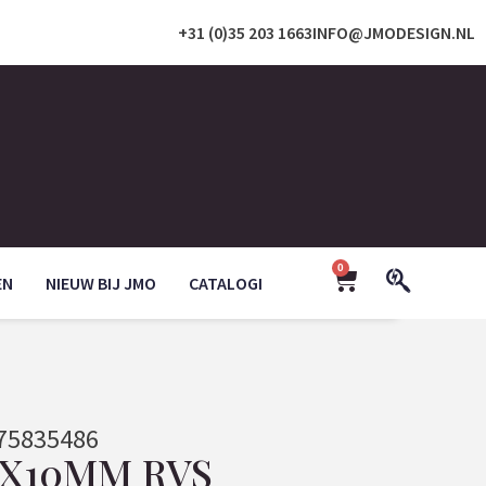
+31 (0)35 203 1663
INFO@JMODESIGN.NL
0
EN
NIEUW BIJ JMO
CATALOGI
75835486
2X10MM RVS