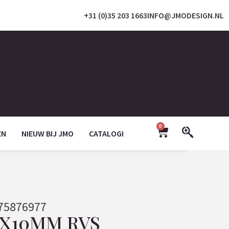
+31 (0)35 203 1663
INFO@JMODESIGN.NL
0
EN
NIEUW BIJ JMO
CATALOGI
75876977
2X10MM RVS