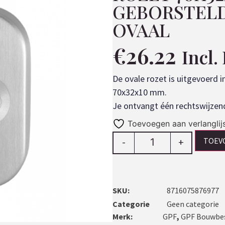
GEBORSTEL
OVAAL
€
26.22
Incl
De ovale rozet is uitgevoerd i
70x32x10 mm.
Je ontvangt één rechtswijzen
Toevoegen aan verlanglij
TOEV
-
+
SKU:
8716075876977
Categorie
Geen categorie
Merk:
GPF
,
GPF Bouwbe