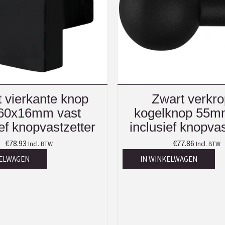
 vierkante knop
Zwart verkro
60x16mm vast
kogelknop 55m
ief knopvastzetter
inclusief knopvas
€
78.93
€
77.86
Incl. BTW
Incl. BTW
KELWAGEN
IN WINKELWAGEN