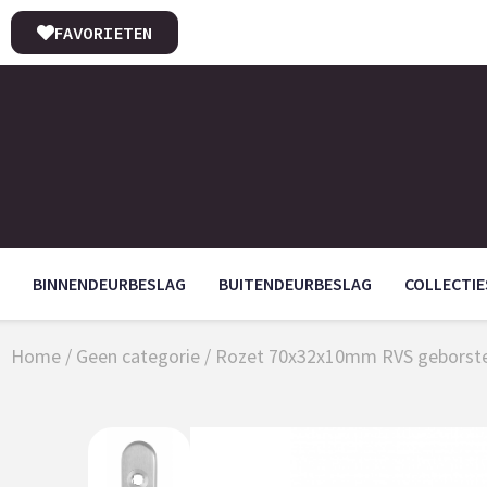
FAVORIETEN
BINNENDEURBESLAG
BUITENDEURBESLAG
COLLECTIE
Home
/
Geen categorie
/ Rozet 70x32x10mm RVS geborstel