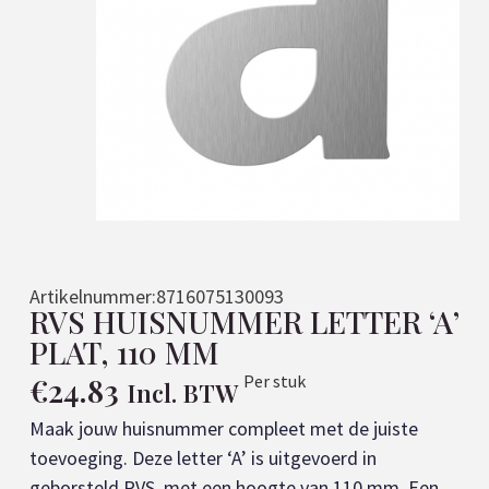
Artikelnummer:
8716075130093
RVS HUISNUMMER LETTER ‘A’
PLAT, 110 MM
€
24.83
Per stuk
Incl. BTW
Maak jouw huisnummer compleet met de juiste
toevoeging. Deze letter ‘A’ is uitgevoerd in
geborsteld RVS, met een hoogte van 110 mm. Een