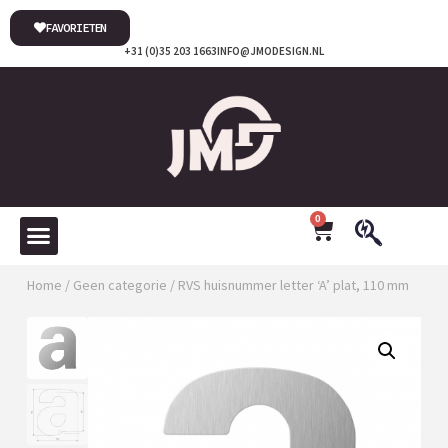
FAVORIETEN
+31 (0)35 203 1663
INFO@JMODESIGN.NL
0
Home
/
Geen categorie
/ RVS huisnummer letter ‘A’ plat, 110 mm