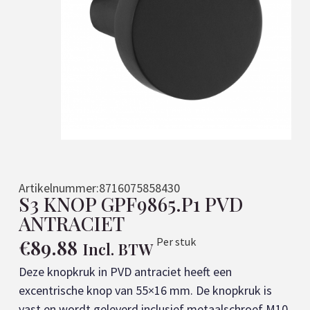
Artikelnummer:
8716075858430
S3 KNOP GPF9865.P1 PVD
ANTRACIET
€
89.88
Per stuk
Incl. BTW
Deze knopkruk in PVD antraciet heeft een
excentrische knop van 55×16 mm. De knopkruk is
vast en wordt geleverd inclusief metaalschroef M10.