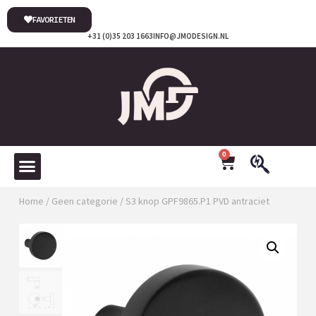
FAVORIETEN
+31 (0)35 203 1663
INFO@JMODESIGN.NL
0
Home
/
Geen categorie
/ S3 knop GPF9865.P1 PVD antraciet