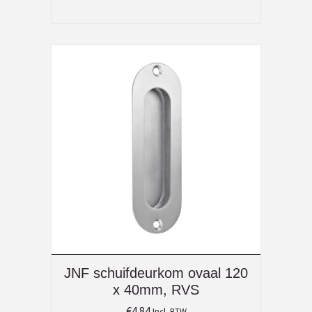
JNF schuifdeurkom ovaal 120
x 40mm, RVS
€
4.84
Incl. BTW