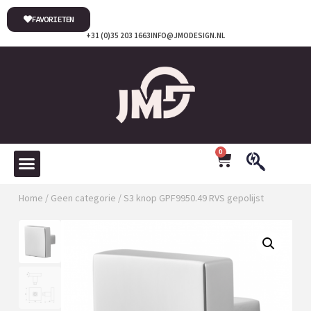
FAVORIETEN
+31 (0)35 203 1663
INFO@JMODESIGN.NL
0
Home
/
Geen categorie
/ S3 knop GPF9950.49 RVS gepolijst