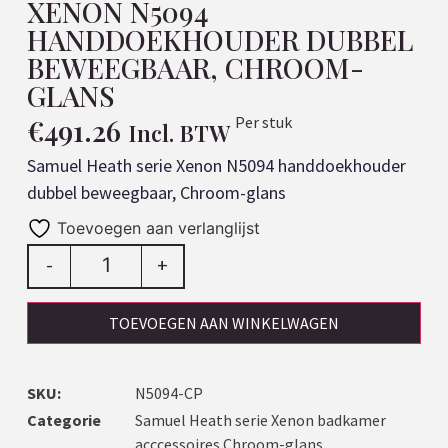
XENON N5094
HANDDOEKHOUDER DUBBEL
BEWEEGBAAR, CHROOM-
GLANS
€
491.26
Per stuk
Incl. BTW
Samuel Heath serie Xenon N5094 handdoekhouder
dubbel beweegbaar, Chroom-glans
Toevoegen aan verlanglijst
-
+
TOEVOEGEN AAN WINKELWAGEN
SKU:
N5094-CP
Categorie
Samuel Heath serie Xenon badkamer
acccessoires Chroom-glans