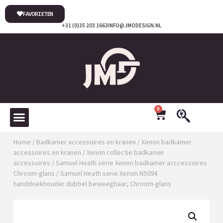
FAVORIETEN
+31 (0)35 203 1663
INFO@JMODESIGN.NL
0
Home
/
Badkamer accessoires en kranen
/
Xenon badkamer
accessoires en kranen
/
Xenon collectie badkamer
accessoires
/
Samuel Heath serie Xenon badkamer acccessoires
Chroom-glans
/ Samuel Heath serie Xenon N5094
handdoekhouder dubbel beweegbaar, Chroom-glans