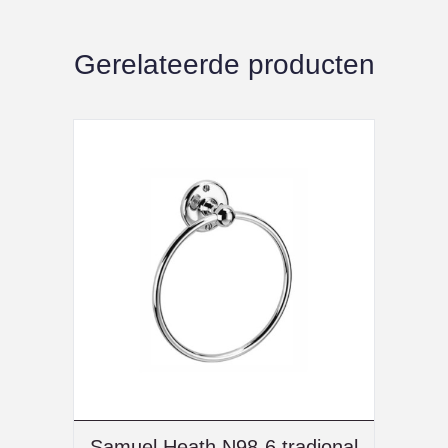
Gerelateerde producten
Samuel Heath N98-6 tradional