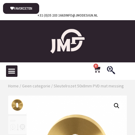
FAVORIETEN
+31 (0)35 203 1663
INFO@JMODESIGN.NL
0
Home
/
Geen categorie
/ Sleutelrozet 50x8mm PVD mat messing