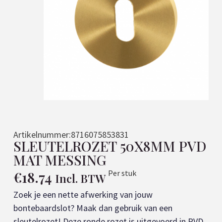
Artikelnummer:
8716075853831
SLEUTELROZET 50X8MM PVD
MAT MESSING
€
18.74
Per stuk
Incl. BTW
Zoek je een nette afwerking van jouw
bontebaardslot? Maak dan gebruik van een
sleutelrozet! Deze ronde rozet is uitgevoerd in PVD