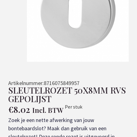
Artikelnummer:
8716075849957
SLEUTELROZET 50X8MM RVS
GEPOLIJST
€
8.02
Per stuk
Incl. BTW
Zoek je een nette afwerking van jouw
bontebaardslot? Maak dan gebruik van een
sleutelrozet! Deze ronde rozet is uitgevoerd in