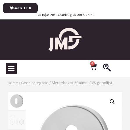
FAVORIETEN
+31 (0)35 203 1663
INFO@JMODESIGN.NL
0
Home
/
Geen categorie
/ Sleutelrozet 50x8mm RVS gepolijst