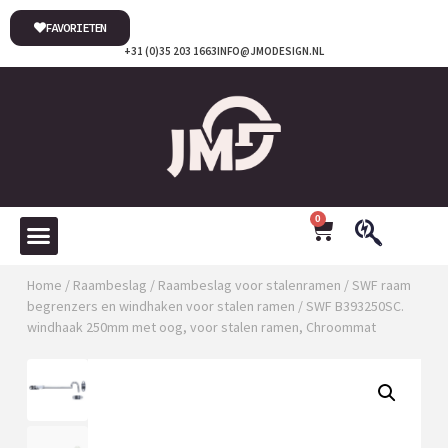
FAVORIETEN
+31 (0)35 203 1663
INFO@JMODESIGN.NL
0
Home
/
Raambeslag
/
Raambeslag voor stalenramen
/
SWF raam
begrenzers en windhaken voor stalen ramen
/ SWF B393250SC.
windhaak 250mm met oog, voor stalen ramen, Chroommat