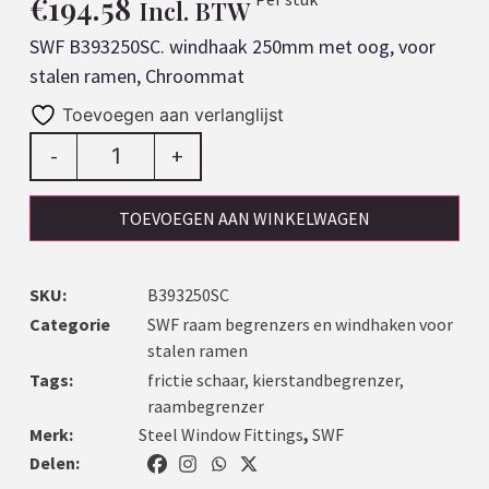
€
194.58
Incl. BTW
SWF B393250SC. windhaak 250mm met oog, voor
stalen ramen, Chroommat
Toevoegen aan verlanglijst
-
+
TOEVOEGEN AAN WINKELWAGEN
SKU:
B393250SC
Categorie
SWF raam begrenzers en windhaken voor
stalen ramen
Tags:
frictie schaar
,
kierstandbegrenzer
,
raambegrenzer
Merk:
Steel Window Fittings
,
SWF
Delen: