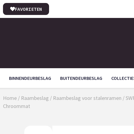
FAVORIETEN
BINNENDEURBESLAG
BUITENDEURBESLAG
COLLECTIE
Home
/
Raambeslag
/
Raambeslag voor stalenramen
/
SWF
Chroommat