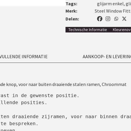
Tags:
glijarm enkel
,
gl
Merk:
Steel Window Fitt
Delen:
Technische Informatie
Kleurenov
VULLENDE INFORMATIE
AANKOOP- EN LEVERIN
e knop, voor naar buiten draaiende stalen ramen, Chroommat
ast in de gewenste positie.

llende posities.

ten draaiende zijramen, voor naar binnen draa
te bespreken.

oeven.
