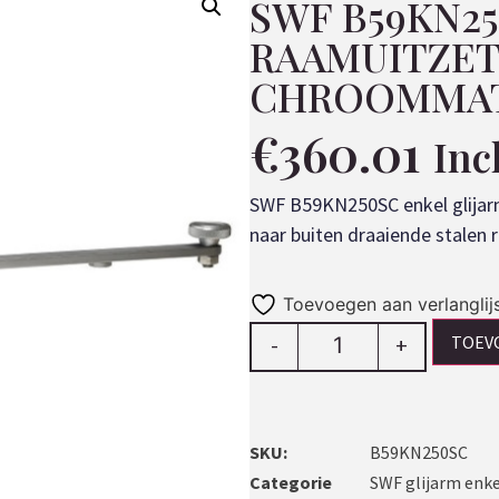
SWF B59KN2
RAAMUITZET
CHROOMMA
€
360.01
Inc
SWF B59KN250SC enkel glijar
naar buiten draaiende stale
Toevoegen aan verlanglij
TOEV
-
+
SKU:
B59KN250SC
Categorie
SWF glijarm enke