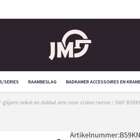
S/SERIES
RAAMBESLAG
BADKAMER ACCESSOIRES EN KRAN
 glijarm enkel en dubbel arm voor stalen ramen
/ SWF B59KN
Artikelnummer:
B59KN