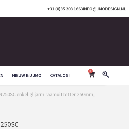
+31 (0)35 203 1663
INFO@JMODESIGN.NL
0
EN
NIEUW BIJ JMO
CATALOGI
250SC enkel glijarm raamuitzetter 250mm,
250SC