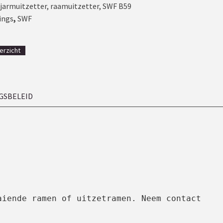
ijarmuitzetter
,
raamuitzetter
,
SWF B59
ings
,
SWF
erzicht
GSBELEID
iende ramen of uitzetramen. Neem contact 