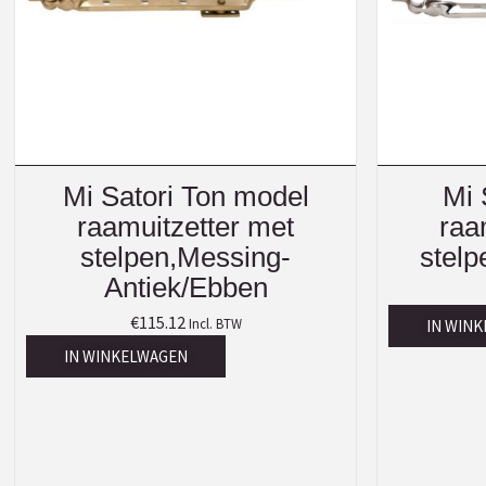
Mi Satori Ton model
Mi 
raamuitzetter met
raa
stelpen,Messing-
stelp
Antiek/Ebben
€
115.12
Incl. BTW
IN WIN
IN WINKELWAGEN