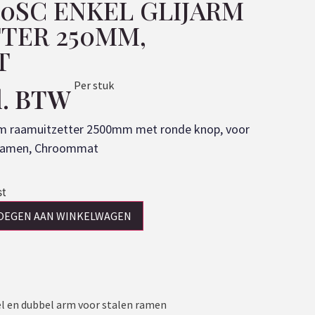
50SC ENKEL GLIJARM
TER 250MM,
T
Per stuk
l. BTW
m raamuitzetter 2500mm met ronde knop, voor
n ramen, Chroommat
st
OEGEN AAN WINKELWAGEN
l en dubbel arm voor stalen ramen