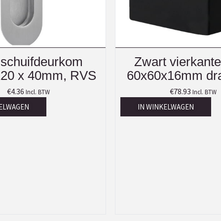
schuifdeurkom
Zwart vierkant
120 x 40mm, RVS
60x60x16mm dra
€
4.36
€
78.93
Incl. BTW
Incl. BTW
KELWAGEN
IN WINKELWAGEN