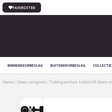
FAVORIETEN
BINNENDEURBESLAG
BUITENDEURBESLAG
COLLECTIE
Home
/
Geen categorie
/ Toiletgarnituur toiletstift 8mm 