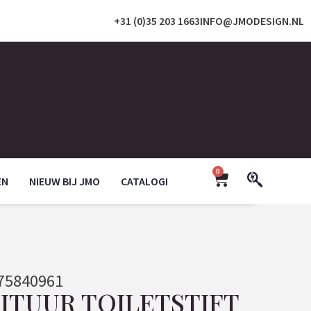
+31 (0)35 203 1663
INFO@JMODESIGN.NL
0
EN
NIEUW BIJ JMO
CATALOGI
75840961
ITUUR TOILETSTIFT