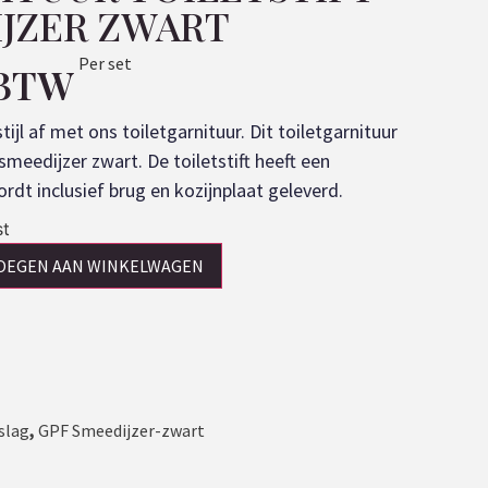
JZER ZWART
Per set
 BTW
stijl af met ons toiletgarnituur. Dit toiletgarnituur
smeedijzer zwart. De toiletstift heeft een
dt inclusief brug en kozijnplaat geleverd.
st
OEGEN AAN WINKELWAGEN
slag
,
GPF Smeedijzer-zwart