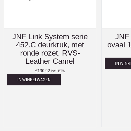
JNF Link System serie
JNF 
452.C deurkruk, met
ovaal 
ronde rozet, RVS-
Leather Camel
IN WIN
€
130.92
Incl. BTW
IN WINKELWAGEN