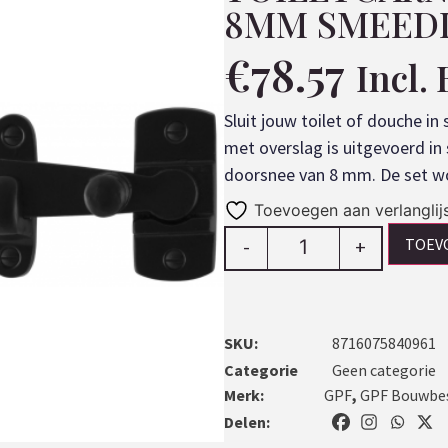
8MM SMEEDI
€
78.57
Incl.
Sluit jouw toilet of douche in 
met overslag is uitgevoerd in 
doorsnee van 8 mm. De set wor
Toevoegen aan verlanglij
TOEV
-
+
SKU:
8716075840961
Categorie
Geen categorie
Merk:
GPF
,
GPF Bouwbe
Delen: