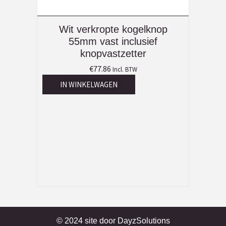
Wit verkropte kogelknop
55mm vast inclusief
knopvastzetter
€
77.86
Incl. BTW
IN WINKELWAGEN
© 2024 site door
DayzSolutions