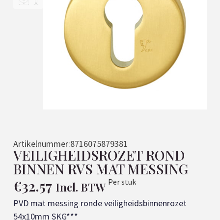
Artikelnummer:
8716075879381
VEILIGHEIDSROZET ROND
BINNEN RVS MAT MESSING
€
32.57
Per stuk
Incl. BTW
PVD mat messing ronde veiligheidsbinnenrozet
54x10mm SKG***