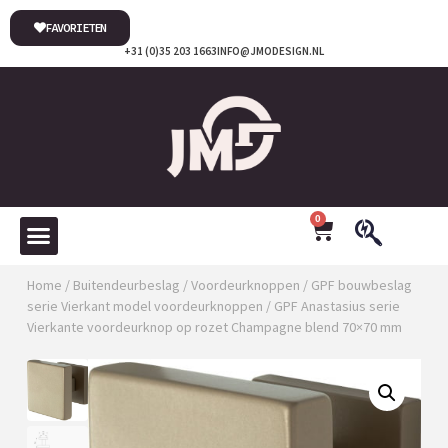
FAVORIETEN
+31 (0)35 203 1663
INFO@JMODESIGN.NL
0
Home
/
Buitendeurbeslag
/
Voordeurknoppen
/
GPF bouwbeslag
serie Vierkant model voordeurknoppen
/ GPF Anastasius serie
Vierkante voordeurknop op rozet Champagne blend 70×70 mm