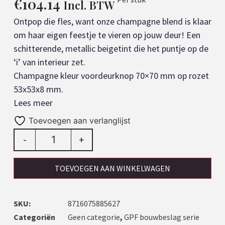
€
104.14
Incl. BTW
Ontpop die fles, want onze champagne blend is klaar
om haar eigen feestje te vieren op jouw deur! Een
schitterende, metallic beigetint die het puntje op de
‘i’ van interieur zet.
Champagne kleur voordeurknop 70×70 mm op rozet
53x53x8 mm.
Lees meer
Toevoegen aan verlanglijst
-
+
TOEVOEGEN AAN WINKELWAGEN
SKU:
8716075885627
Categoriën
Geen categorie
,
GPF bouwbeslag serie