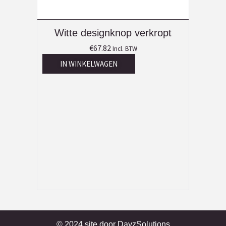
Witte designknop verkropt
€
67.82
Incl. BTW
IN WINKELWAGEN
© 2024 site door
DayzSolutions