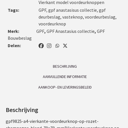
Vierkant model voordeurknoppen
Tags:
GPF
,
gpf anastasisus collectie
,
gpf
deurbeslag
,
vasteknop
,
voordeurbeslag
,
voordeurknop
Merk:
GPF
,
GPF Anastasius collectie
,
GPF
Bouwbeslag
Delen:
BESCHRIJVING
AANVULLENDE INFORMATIE
AANKOOP- EN LEVERINGSBELEID
Beschrijving
gpf9825-a4-vierkante-voordeurknop-op-rozet-