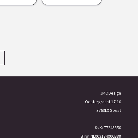
→
JMODesign
Oostergracht 17-10
3763LX Soest
KvK: 77245350
BTW: NL003174000B88