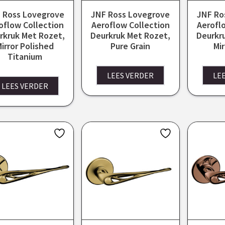
 Ross Lovegrove
JNF Ross Lovegrove
JNF Ro
oflow Collection
Aeroflow Collection
Aerofl
rkruk Met Rozet,
Deurkruk Met Rozet,
Deurkr
irror Polished
Pure Grain
Mir
Titanium
LEES VERDER
LE
LEES VERDER