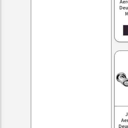
Aer
Deu
M
J
Ae
Deur