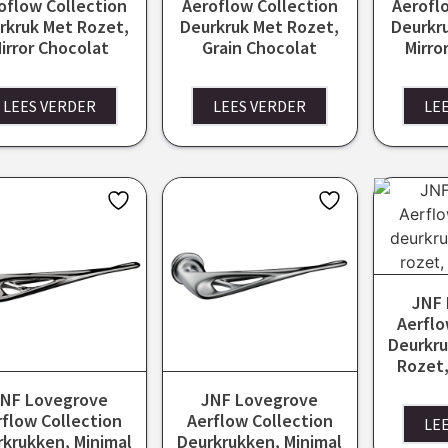
oflow Collection
Aeroflow Collection
Aerofl
rkruk Met Rozet,
Deurkruk Met Rozet,
Deurkr
irror Chocolat
Grain Chocolat
Mirr
LEES VERDER
LEES VERDER
LE
JNF 
Aerflo
Deurkru
Rozet,
NF Lovegrove
JNF Lovegrove
rflow Collection
Aerflow Collection
LE
krukken, Minimal
Deurkrukken, Minimal