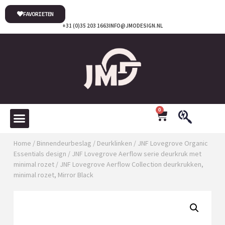
FAVORIETEN
+31 (0)35 203 1663
INFO@JMODESIGN.NL
0
Home
/
Binnendeurbeslag
/
Deurklinken
/
JNF Lovegrove Organic
Essentials design
/
JNF Lovegrove Aerflow serie deurkruk met
minimal rozet
/ JNF Lovegrove Aerflow Collection deurkrukken,
minimal rozet, Mirror Black