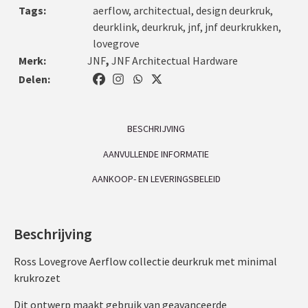
Tags:
aerflow
,
architectual
,
design deurkruk
,
deurklink
,
deurkruk
,
jnf
,
jnf deurkrukken
,
lovegrove
Merk:
JNF
,
JNF Architectual Hardware
Delen:
BESCHRIJVING
AANVULLENDE INFORMATIE
AANKOOP- EN LEVERINGSBELEID
Beschrijving
Ross Lovegrove Aerflow collectie deurkruk met minimal
krukrozet
Dit ontwerp maakt gebruik van geavanceerde