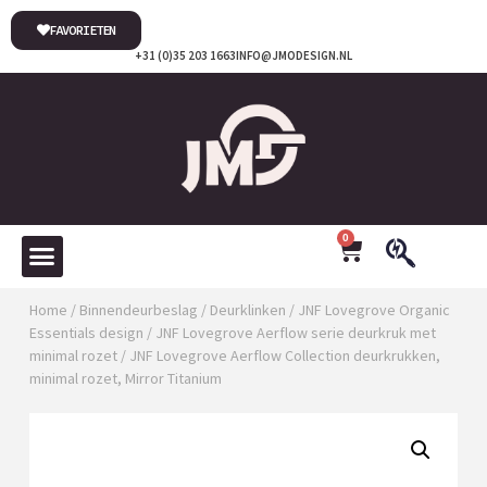
FAVORIETEN
+31 (0)35 203 1663
INFO@JMODESIGN.NL
0
Home
/
Binnendeurbeslag
/
Deurklinken
/
JNF Lovegrove Organic
Essentials design
/
JNF Lovegrove Aerflow serie deurkruk met
minimal rozet
/ JNF Lovegrove Aerflow Collection deurkrukken,
minimal rozet, Mirror Titanium