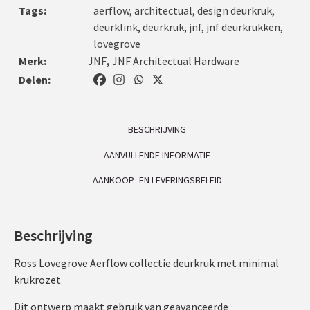
Tags:
aerflow
,
architectual
,
design deurkruk
,
deurklink
,
deurkruk
,
jnf
,
jnf deurkrukken
,
lovegrove
Merk:
JNF
,
JNF Architectual Hardware
Delen:
BESCHRIJVING
AANVULLENDE INFORMATIE
AANKOOP- EN LEVERINGSBELEID
Beschrijving
Ross Lovegrove Aerflow collectie deurkruk met minimal
krukrozet
Dit ontwerp maakt gebruik van geavanceerde