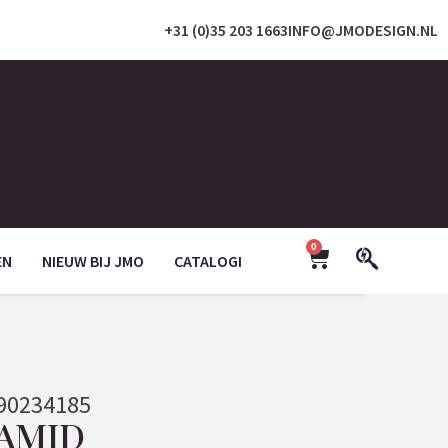
+31 (0)35 203 1663
INFO@JMODESIGN.NL
0
EN
NIEUW BIJ JMO
CATALOGI
90234185
RAMID