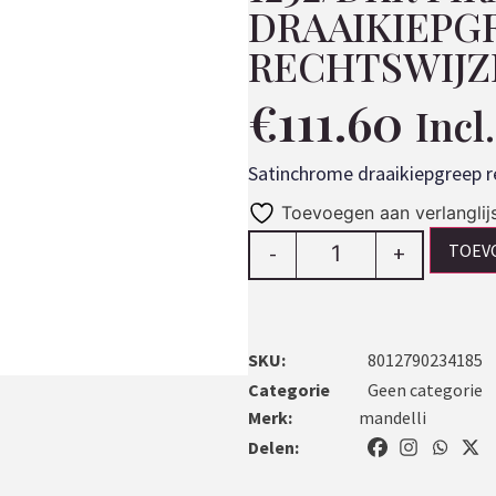
DRAAIKIEPG
RECHTSWIJ
€
111.60
Incl
Satinchrome draaikiepgreep r
Toevoegen aan verlanglij
TOEV
-
+
SKU:
8012790234185
Categorie
Geen categorie
Merk:
mandelli
Delen: