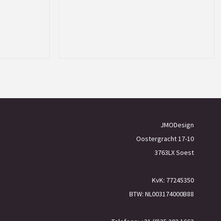
JMODesign
Oostergracht 17-10
3763LX Soest
KvK: 77245350
BTW: NL003174000B88