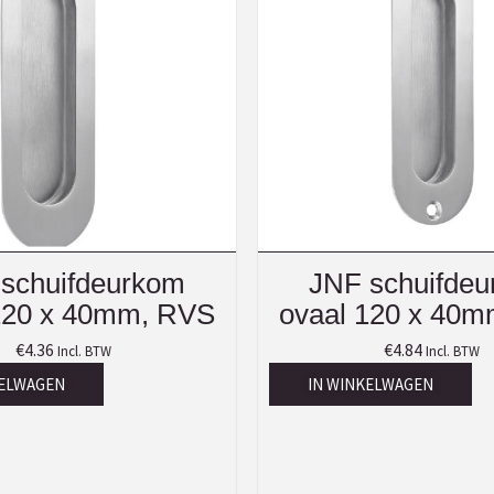
schuifdeurkom
JNF schuifde
120 x 40mm, RVS
ovaal 120 x 40
€
4.36
€
4.84
Incl. BTW
Incl. BTW
KELWAGEN
IN WINKELWAGEN