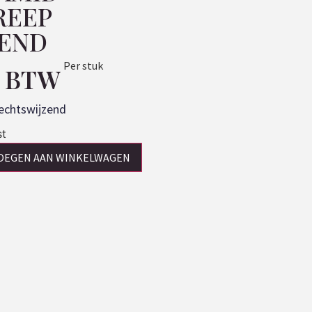
REEP
ZEND
Per stuk
. BTW
echtswijzend
st
OEGEN AAN WINKELWAGEN