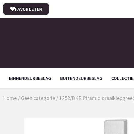
FAVORIETEN
BINNENDEURBESLAG
BUITENDEURBESLAG
COLLECTIE
Home
/
Geen categorie
/ 1252/DKR Piramid draaikiepgreep