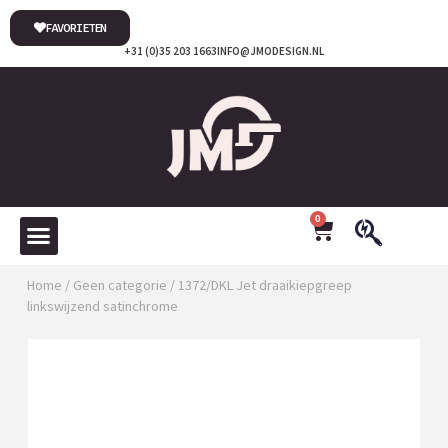
FAVORIETEN
+31 (0)35 203 1663
INFO@JMODESIGN.NL
0
Home
/
Geen categorie
/ 1372/DKL Jet draaikiepgreep
linkswijzend satinchrome