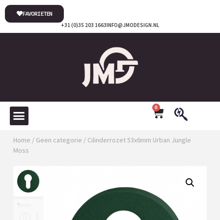
FAVORIETEN
+31 (0)35 203 1663
INFO@JMODESIGN.NL
0
Home
/
Geen categorie
/ Cilinderrozet 53x6mm Urban Jungle
Moss