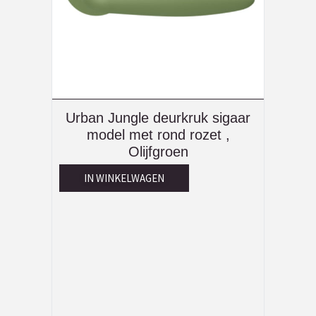
Urban Jungle deurkruk sigaar
model met rond rozet ,
Olijfgroen
IN WINKELWAGEN