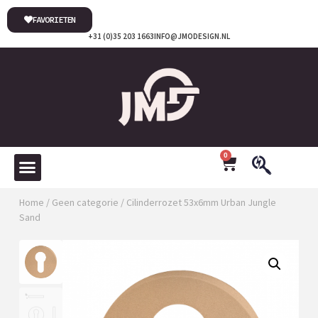
FAVORIETEN
+31 (0)35 203 1663
INFO@JMODESIGN.NL
0
Home
/
Geen categorie
/ Cilinderrozet 53x6mm Urban Jungle
Sand