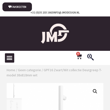
FAVORIETEN
+31 (0)35 203 1663
INFO@JMODESIGN.NL
0
Home
/
Geen categorie
/ GPF16 Zwart/Wit collectie Deurgreep T-
model 38x810mm wit