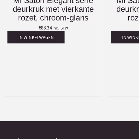
Mi Satori Elegant serie
Mi Sat
deurkruk met vierkante
deurkr
rozet, chroom-glans
roz
€
88.34
Incl. BTW
IN WINKELWAGEN
IN WIN