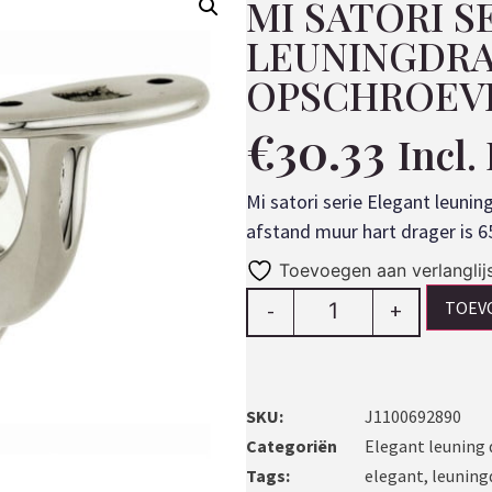
MI SATORI S
LEUNINGDRA
OPSCHROEVE
€
30.33
Incl
Mi satori serie Elegant leun
afstand muur hart drager is 6
Toevoegen aan verlanglij
TOEV
-
+
SKU:
J1100692890
Categoriën
Elegant leuning 
Tags:
elegant
,
leuning