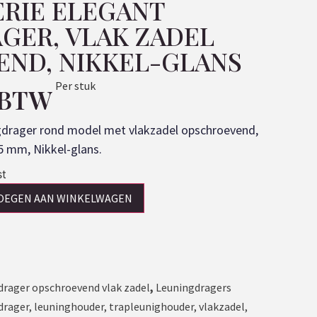
ERIE ELEGANT
GER, VLAK ZADEL
ND, NIKKEL-GLANS
Per stuk
. BTW
ingdrager rond model met vlakzadel opschroevend,
5 mm, Nikkel-glans.
st
OEGEN AAN WINKELWAGEN
drager opschroevend vlak zadel
,
Leuningdragers
drager
,
leuninghouder
,
trapleunighouder
,
vlakzadel
,