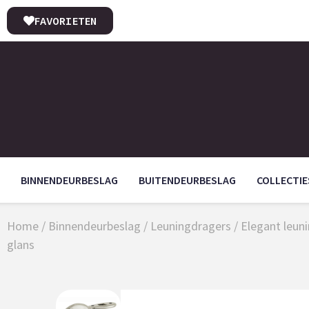
FAVORIETEN
BINNENDEURBESLAG
BUITENDEURBESLAG
COLLECTIE
Home
/
Binnendeurbeslag
/
Leuningdragers
/
Elegant leun
glans