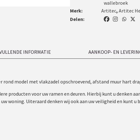
wallebroek
Merk:
Artitec
,
Artitec H
Delen:
VULLENDE INFORMATIE
AANKOOP- EN LEVERIN
ger rond model met vlakzadel opschroevend, afstand muur hart dra
ndere producten voor uw ramen en deuren. Hierbij kunt u denken a
w woning. Uiteraard denken wij ook aan uw veiligheid en kunt u bi