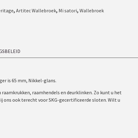
eritage
,
Artitec Wallebroek
,
Mi satori
,
Wallebroek
GSBELEID
ger is 65 mm, Nikkel-glans.
an raamkrukken, raamhendels en deurklinken. Zo kunt u het
j ons ook terecht voor SKG-gecertificeerde sloten. Wilt u