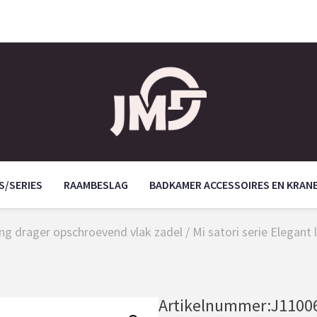
S/SERIES
RAAMBESLAG
BADKAMER ACCESSOIRES EN KRAN
ing drager opschroevend vlak zadel
/ Mi satori serie Elegant
Artikelnummer:
J1100