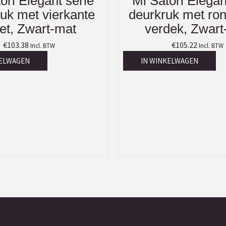
ori Elegant serie
Mi Satori Elegan
uk met vierkante
deurkruk met ron
et, Zwart-mat
verdek, Zwart
€
103.38
€
105.22
Incl. BTW
Incl. BTW
KELWAGEN
IN WINKELWAGEN