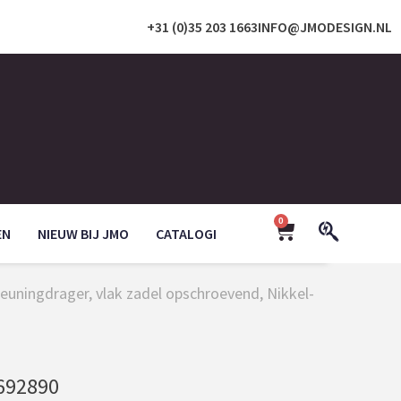
+31 (0)35 203 1663
INFO@JMODESIGN.NL
0
EN
NIEUW BIJ JMO
CATALOGI
 leuningdrager, vlak zadel opschroevend, Nikkel-
692890