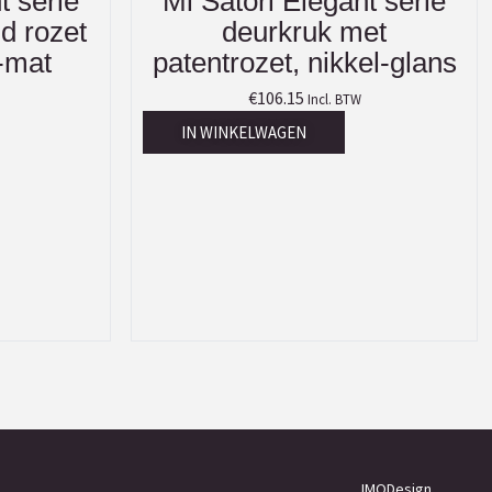
t serie
Mi Satori Elegant serie
d rozet
deurkruk met
-mat
patentrozet, nikkel-glans
€
106.15
Incl. BTW
IN WINKELWAGEN
JMODesign