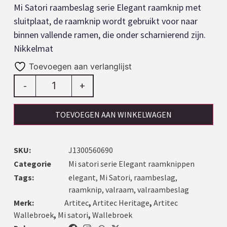
Mi Satori raambeslag serie Elegant raamknip met
sluitplaat, de raamknip wordt gebruikt voor naar
binnen vallende ramen, die onder scharnierend zijn.
Nikkelmat
Toevoegen aan verlanglijst
-
+
TOEVOEGEN AAN WINKELWAGEN
SKU:
J1300560690
Categorie
Mi satori serie Elegant raamknippen
Tags:
elegant
,
Mi Satori
,
raambeslag
,
raamknip
,
valraam
,
valraambeslag
Merk:
Artitec
,
Artitec Heritage
,
Artitec
Wallebroek
,
Mi satori
,
Wallebroek