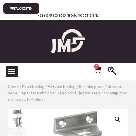
FAVORIETEN
+31 (0)35 203 1663
INFO@JMODESIGN.NL
0
Home
/
Raambeslag
/
Valraam beslag
/
Raamknippen
/
Mi satori
serie Elegant raamknippen
/ Mi Satori Elegant serie raamknip met
sluitplaat, Nikkelmat