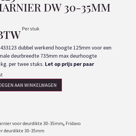
ARNIER DW 30-35MM
Per stuk
 BTW
1433123 dubbel werkend hoogte 125mm voor een
imale deurbreedte 735mm max deurhoogte
g. per twee stuks.
Let op prijs per paar
st
OEGEN AAN WINKELWAGEN
nier voor deurdikte 30-35mm
,
Fridavo
r deurdikte 30-35mm