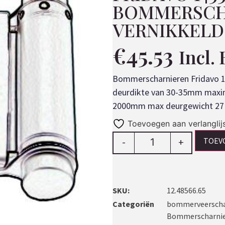
BOMMERSCH
VERNIKKELD
€
45.53
Incl.
Bommerscharnieren Fridavo 
deurdikte van 30-35mm max
2000mm max deurgewicht 27 k
Toevoegen aan verlanglij
TOEV
-
+
SKU:
12.48566.65
Categoriën
bommerveerschar
Bommerscharnie