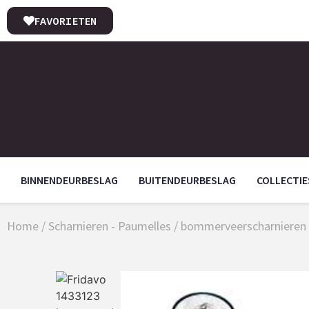
FAVORIETEN
BINNENDEURBESLAG
BUITENDEURBESLAG
COLLECTIE
Home
/
Scharnieren - Paumelles
/
bommerveerscharnieren