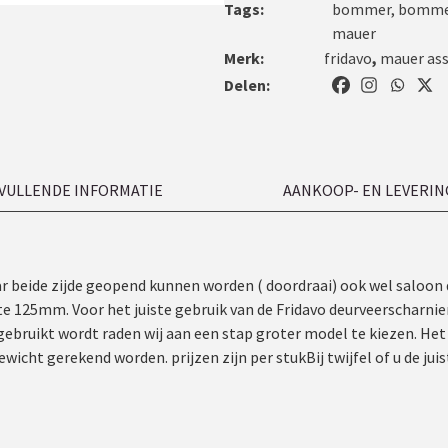
Tags:
bommer
,
bommer
mauer
Merk:
fridavo
,
mauer ass
Delen:
VULLENDE INFORMATIE
AANKOOP- EN LEVERIN
r beide zijde geopend kunnen worden ( doordraai) ook wel saloon 
25mm. Voor het juiste gebruik van de Fridavo deurveerscharnier i
 gebruikt wordt raden wij aan een stap groter model te kiezen. Het
ewicht gerekend worden. prijzen zijn per stukBij twijfel of u de ju