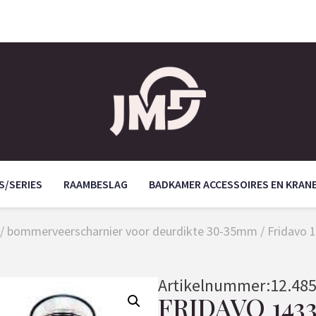
S/SERIES
RAAMBESLAG
BADKAMER ACCESSOIRES EN KRAN
/
bommerveerscharnier voor deurdikte 30-35mm
/ Fridavo
Artikelnummer:
12.48
FRIDAVO 1433