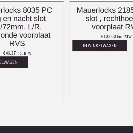
rlocks 8035 PC
Mauerlocks 2185
 en nacht slot
slot , rechtho
/72mm, L/R,
voorplaat 
ronde voorplaat
€
102.00
Incl. BTW
RVS
IN WINKELWAGEN
€
46.37
Incl. BTW
KELWAGEN