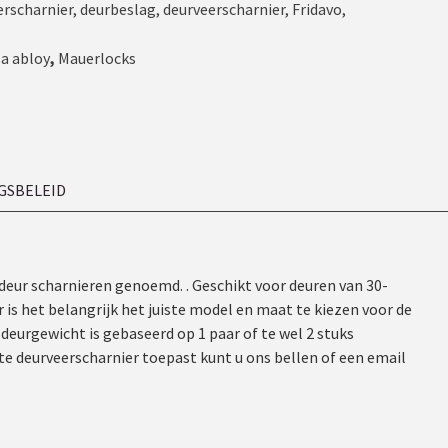
scharnier
,
deurbeslag
,
deurveerscharnier
,
Fridavo
,
a abloy
,
Mauerlocks
GSBELEID
deur scharnieren genoemd. . Geschikt voor deuren van 30-
s het belangrijk het juiste model en maat te kiezen voor de
 deurgewicht is gebaseerd op 1 paar of te wel 2 stuks
iste deurveerscharnier toepast kunt u ons bellen of een email