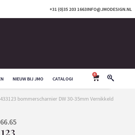
+31 (0)35 203 1663
INFO@JMODESIGN.NL
0
EN
NIEUW BIJ JMO
CATALOGI
 1433123 bommerscharnier DW 30-35mm Vernikkeld
566.65
123