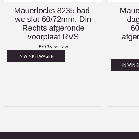
Mauerlocks 8235 bad-
Maue
wc slot 60/72mm, Din
dag
Rechts afgeronde
60
voorplaat RVS
afge
€
70.35
Incl. BTW
IN WINKELWAGEN
IN WIN