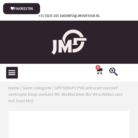
FAVORIETEN
+31 (0)35 203 1663
INFO@JMODESIGN.NL
0
Home
/
Geen categorie
/ GPF9204.P1 PVD antraciet massief
verkropte knop vierkant 90/ 48x48x13mm tbv VH-schilden vast
incl. bout M10