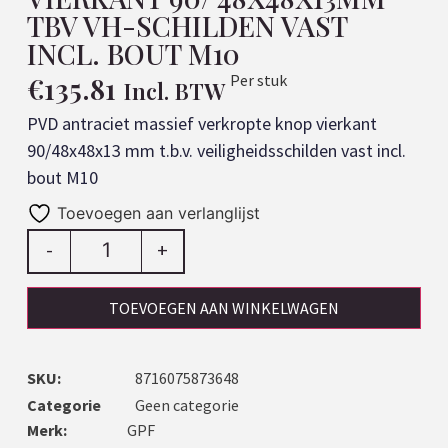
TBV VH-SCHILDEN VAST
INCL. BOUT M10
€
135.81
Per stuk
Incl. BTW
PVD antraciet massief verkropte knop vierkant
90/48x48x13 mm t.b.v. veiligheidsschilden vast incl.
bout M10
Toevoegen aan verlanglijst
-
+
TOEVOEGEN AAN WINKELWAGEN
SKU:
8716075873648
Categorie
Geen categorie
Merk:
GPF