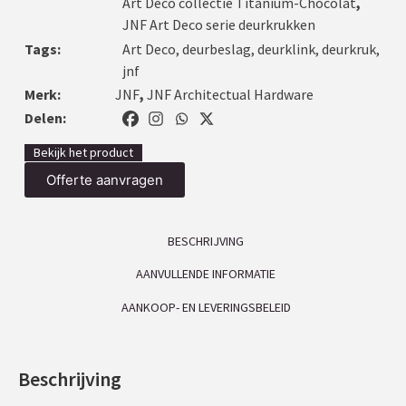
Art Deco collectie Titanium-Chocolat
,
JNF Art Deco serie deurkrukken
Tags:
Art Deco
,
deurbeslag
,
deurklink
,
deurkruk
,
jnf
Merk:
JNF
,
JNF Architectual Hardware
Delen:
Bekijk het product
Offerte aanvragen
BESCHRIJVING
AANVULLENDE INFORMATIE
AANKOOP- EN LEVERINGSBELEID
Beschrijving