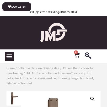
FAVORIETEN
+31 (0)35 203 1663
INFO@JMODESIGN.NL
0
Home
/
Collectie deur en raambeslag
/
JNF Art Deco collectie
deurbeslag
/
JNF Art Deco collectie Titanium-Chocolat
/ JNF
collectie Art Deco deurkruk met rechthoekig langschild blind,
Titanium-Chocolat