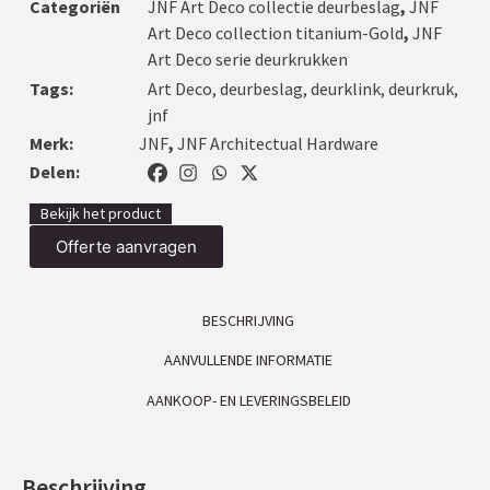
Categoriën
JNF Art Deco collectie deurbeslag
,
JNF
Art Deco collection titanium-Gold
,
JNF
Art Deco serie deurkrukken
Tags:
Art Deco
,
deurbeslag
,
deurklink
,
deurkruk
,
jnf
Merk:
JNF
,
JNF Architectual Hardware
Delen:
Bekijk het product
Offerte aanvragen
BESCHRIJVING
AANVULLENDE INFORMATIE
AANKOOP- EN LEVERINGSBELEID
Beschrijving