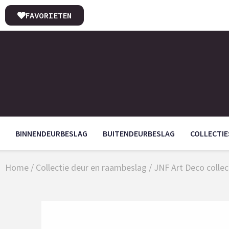
FAVORIETEN
BINNENDEURBESLAG
BUITENDEURBESLAG
COLLECTIE
Home
/
Collectie deur en raambeslag
/
JNF Art Deco collec