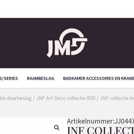
S/SERIES
RAAMBESLAG
BADKAMER ACCESSOIRES EN KRAN
tie deurbeslag
/
JNF Art Deco collectie RVS
/ JNF collectie A
Artikelnummer:
JJ044
JNF COLLEC