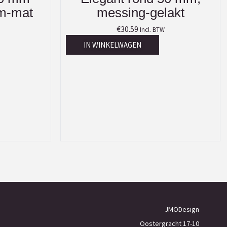
om-mat
messing-gelakt
€
30.59
Incl. BTW
IN WINKELWAGEN
JMODesign
Oostergracht 17-10