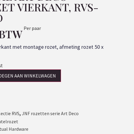
ET VIERKANT, RVS-
D
Per paar
. BTW
erkant met montage rozet, afmeting rozet 50 x
st
OEGEN AAN WINKELWAGEN
lectie RVS
,
JNF rozetten serie Art Deco
utelrozet
tual Hardware