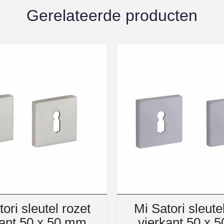
Gerelateerde producten
ori sleutel rozet
Mi Satori sleute
kant 50 x 50 mm
vierkant 50 x 