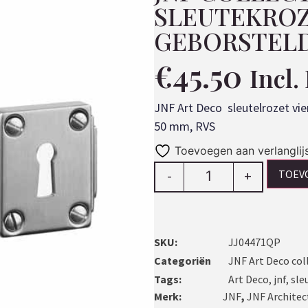
SLEUTEKROZ
GEBORSTEL
€
45.50
Incl
JNF Art Deco sleutelrozet vi
50 mm, RVS
Toevoegen aan verlanglij
TOEV
-
+
SKU:
JJ04471QP
Categoriën
JNF Art Deco col
Tags:
Art Deco
,
jnf
,
sle
Merk:
JNF
,
JNF Architec