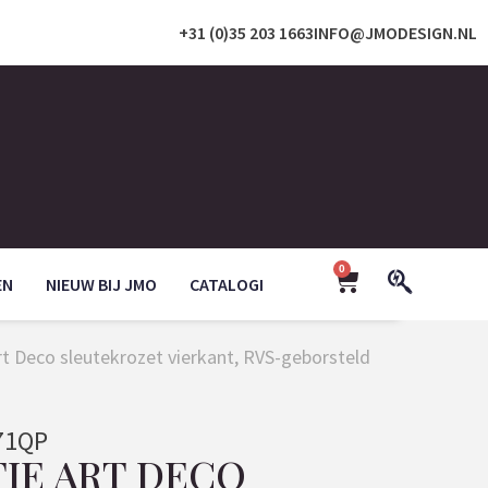
+31 (0)35 203 1663
INFO@JMODESIGN.NL
0
EN
NIEUW BIJ JMO
CATALOGI
rt Deco sleutekrozet vierkant, RVS-geborsteld
71QP
TIE ART DECO