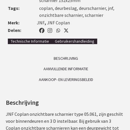
scharnier 152x25mm
Tags:
coplan
,
deurbeslag
,
deurscharnier
,
jnf
,
onzichtbare scharnier
,
scharnier
Merk:
JNF
,
JNF Coplan
Delen:
Technische Informatie
Gebruikershandleiding
BESCHRIJVING
AANVULLENDE INFORMATIE
AANKOOP- EN LEVERINGSBELEID
Beschrijving
JNF Coplan onzichtbare scharnier type 05.061, zijn geschilt
voor binnendeuren en 3 D instelbaar. Bij gebruik van 3
Coplan onzichtbare scharnieren kan een deurgewicht tot