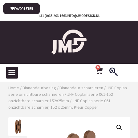
FAVORIETEN
+31 (0)35 203 1663
INFO@JMODESIGN.NL
0
Home
/
Binnendeurbeslag
/
Binnendeur scharnieren
/
JNF Coplan
serie onzichtbare scharnieren
/
JNF Coplan serie 061-152
onzichtbare scharnier 152x25mm
/ JNF Coplan serie 061
onzichtbare scharnier, 152 x 25mm, Kleur Copper