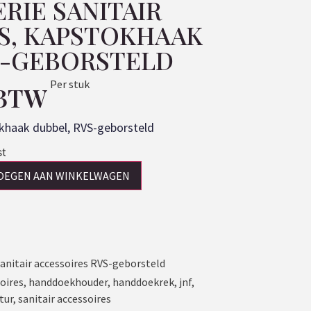
ERIE SANITAIR
S, KAPSTOKHAAK
S-GEBORSTELD
Per stuk
 BTW
khaak dubbel, RVS-geborsteld
st
OEGEN AAN WINKELWAGEN
sanitair accessoires RVS-geborsteld
oires
,
handdoekhouder
,
handdoekrek
,
jnf
,
tur
,
sanitair accessoires