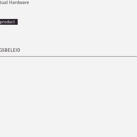
tual Hardware
 product
GSBELEID