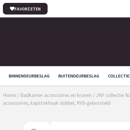
FAVORIETEN
BINNENDEURBESLAG
BUITENDEURBESLAG
COLLECTIE
Home
/
Badkamer accessoires en kranen
/
JNF collectie 
accessoires, kapstokhaak dubbel, RVS-geborsteld