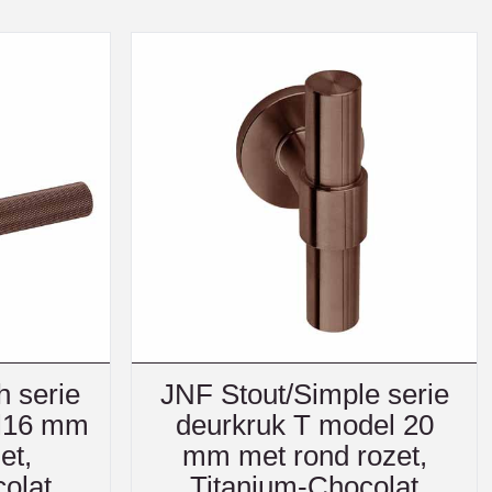
 serie
JNF Stout/Simple serie
el16 mm
deurkruk T model 20
et,
mm met rond rozet,
olat
Titanium-Chocolat