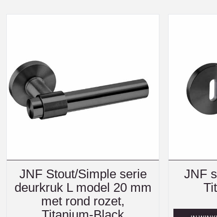
JNF Stout/Simple serie
JNF sl
deurkruk L model 20 mm
Ti
met rond rozet,
Titanium-Black