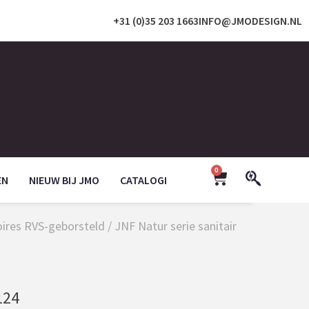
+31 (0)35 203 1663
INFO@JMODESIGN.NL
0
EN
NIEUW BIJ JMO
CATALOGI
oires RVS-geborsteld
/ JNF Natur serie sanitair
124