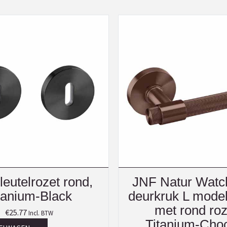
eutelrozet rond,
JNF Natur Watch
tanium-Black
deurkruk L mod
met rond roz
€
25.77
Incl. BTW
Titanium-Choc