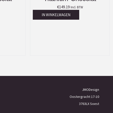
€
149.19
Incl. BTW
IN WINKELWAGEN
JMODesign
Oostergracht 17-10
3763LX Soest