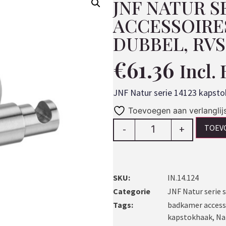
JNF NATUR S
ACCESSOIRE
DUBBEL, RV
€
61.36
Incl.
JNF Natur serie 14123 kapsto
Toevoegen aan verlanglij
TOEV
-
+
SKU:
IN.14.124
Categorie
JNF Natur serie 
Tags:
badkamer access
kapstokhaak
,
Na