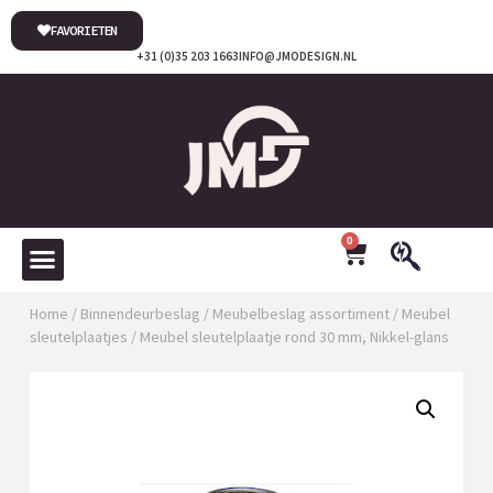
FAVORIETEN
+31 (0)35 203 1663
INFO@JMODESIGN.NL
0
Home
/
Binnendeurbeslag
/
Meubelbeslag assortiment
/
Meubel
sleutelplaatjes
/ Meubel sleutelplaatje rond 30 mm, Nikkel-glans