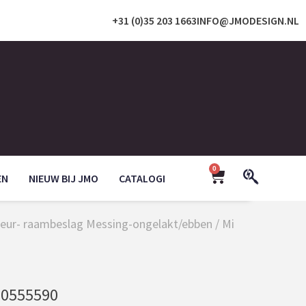
+31 (0)35 203 1663
INFO@JMODESIGN.NL
0
EN
NIEUW BIJ JMO
CATALOGI
e deur- raambeslag Messing-ongelakt/ebben
/ Mi
0555590