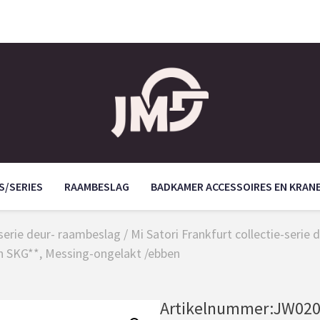
S/SERIES
RAAMBESLAG
BADKAMER ACCESSOIRES EN KRAN
/serie deur- raambeslag
/
Mi Satori Frankfurt collectie-seri
en SKG**, Messing-ongelakt /ebben
Artikelnummer:
JW020