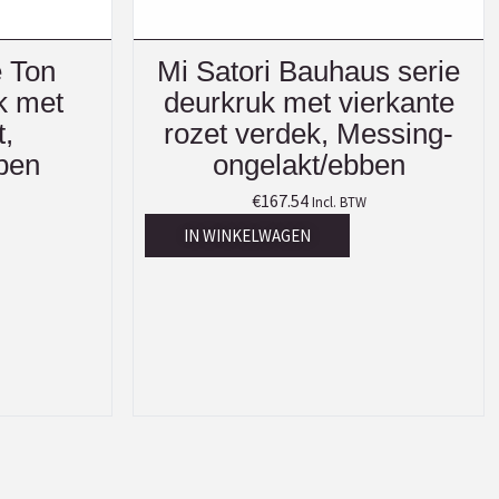
e Ton
Mi Satori Bauhaus serie
k met
deurkruk met vierkante
t,
rozet verdek, Messing-
ben
ongelakt/ebben
€
167.54
Incl. BTW
IN WINKELWAGEN