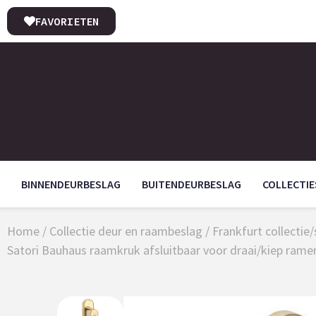
FAVORIETEN
BINNENDEURBESLAG
BUITENDEURBESLAG
COLLECTIE
Home
/
Collectie deur en raambeslag
/
Frankfurt collectie
Satori Bauhaus raamkruk afsluitbaar voor draai/kiep ram