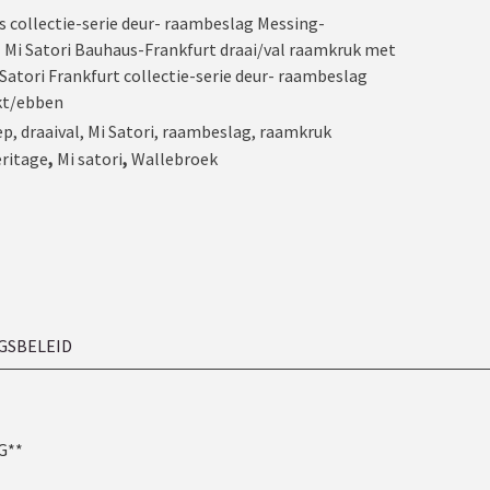
s collectie-serie deur- raambeslag Messing-
,
Mi Satori Bauhaus-Frankfurt draai/val raamkruk met
 Satori Frankfurt collectie-serie deur- raambeslag
kt/ebben
ep
,
draaival
,
Mi Satori
,
raambeslag
,
raamkruk
eritage
,
Mi satori
,
Wallebroek
GSBELEID
KG**