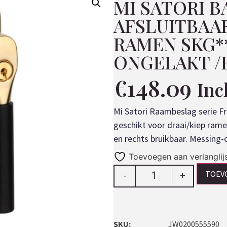
MI SATORI 
AFSLUITBAA
RAMEN SKG**
ONGELAKT /
€
148.09
Inc
Mi Satori Raambeslag serie Fr
geschikt voor draai/kiep ram
en rechts bruikbaar. Messing-
Toevoegen aan verlanglij
TOEV
-
+
SKU:
JW0200555590