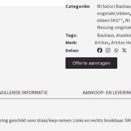
Categoriën
Mi Satori Bauhau
ongelakt/ebben
ebben SKG**
,
Mi
Messing-ongela
Tags:
Bauhaus
,
draaiki
Merk:
Artitec
,
Artitec H
Delen:
Offerte aanvragen
VULLENDE INFORMATIE
AANKOOP- EN LEVERIN
ing geschikt voor draai/kiep ramen. Links en rechts bruikbaar. S