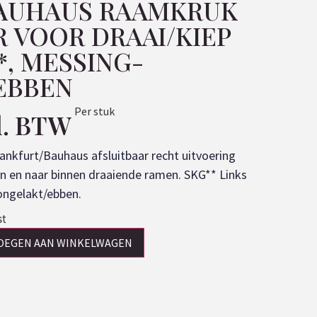
BAUHAUS RAAMKRUK
R VOOR DRAAI/KIEP
, MESSING-
EBBEN
Per stuk
l. BTW
ankfurt/Bauhaus afsluitbaar recht uitvoering
en en naar binnen draaiende ramen. SKG** Links
ongelakt/ebben.
st
OEGEN AAN WINKELWAGEN