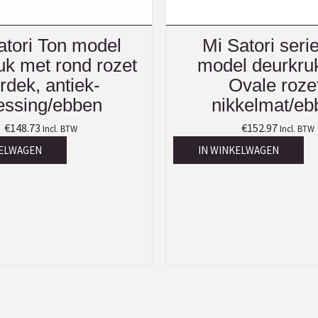
atori Ton model
Mi Satori seri
uk met rond rozet
model deurkru
rdek, antiek-
Ovale roze
ssing/ebben
nikkelmat/eb
€
148.73
€
152.97
Incl. BTW
Incl. BTW
KELWAGEN
IN WINKELWAGEN