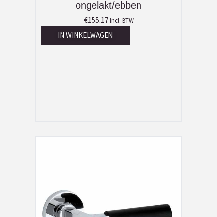
ongelakt/ebben
€
155.17
Incl. BTW
IN WINKELWAGEN