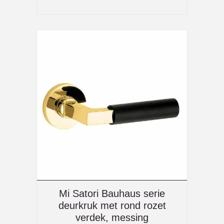
Mi Satori Bauhaus serie
deurkruk met rond rozet
verdek, messing