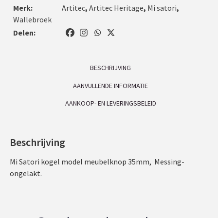
Merk:
Artitec
,
Artitec Heritage
,
Mi satori
,
Wallebroek
Delen:
BESCHRIJVING
AANVULLENDE INFORMATIE
AANKOOP- EN LEVERINGSBELEID
Beschrijving
Mi Satori kogel model meubelknop 35mm, Messing-
ongelakt.