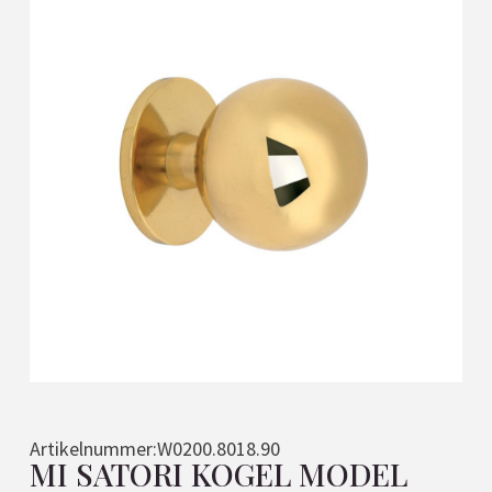
Artikelnummer:
W0200.8018.90
MI SATORI KOGEL MODEL