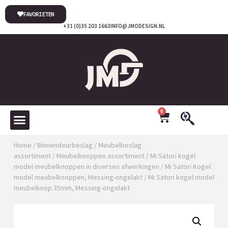
FAVORIETEN
+31 (0)35 203 1663
INFO@JMODESIGN.NL
0
Home
/
Binnendeurbeslag
/
Meubelbeslag
assortiment
/
Meubelknoppen assortiment
/
Mi Satori kogel
model meubelknoppen in diversen afwerkingen
/
Mi Satori Kogel
model meubelknoppen, Messing-ongelakt
/ Mi Satori kogel model
meubelknop 35mm, Messing-ongelakt