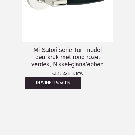
Mi Satori serie Ton model
deurkruk met rond rozet
verdek, Nikkel-glans/ebben
€
142.33
Incl. BTW
IN WINKELWAGEN