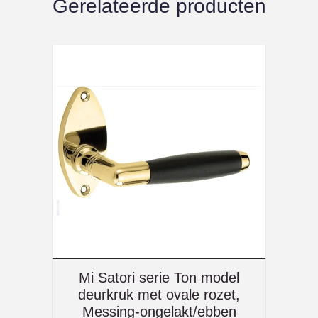
Gerelateerde producten
Mi Satori serie Ton model
deurkruk met ovale rozet,
Messing-ongelakt/ebben