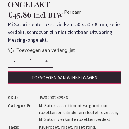
ONGELAKT
€
45.86
Per paar
Incl. BTW
Mi Satori sleutelrozet vierkant 50 x 50 x 8 mm, serie
verdekt, schroeven zijn niet zichtbaar, Uitvoering
Messing-ongelakt.
Toevoegen aan verlanglijst
-
+
TOEVOEGEN AAN WINKELWAGEN
SKU:
JW0200242956
Categoriën
Mi Satori assortiment wc garnituur
rozetten en cilinder en sleutel rozetten
,
Mi Satori vierkante rozetten verdekt
Tags:
Krukrozet
,
rozet
,
rozet rond
,