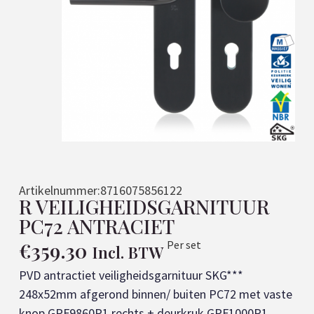
Artikelnummer:
8716075856122
R VEILIGHEIDSGARNITUUR
PC72 ANTRACIET
€
359.30
Per set
Incl. BTW
PVD antractiet veiligheidsgarnituur SKG***
248x52mm afgerond binnen/ buiten PC72 met vaste
knop GPF9860P1 rechts + deurkruk GPF1000P1