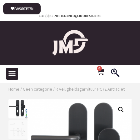
FAVORIETEN
+31 (0)35 203 1663
INFO@JMODESIGN.NL
0
Home
/
Geen categorie
/ R veiligheidsgarnituur PC72 Antraciet